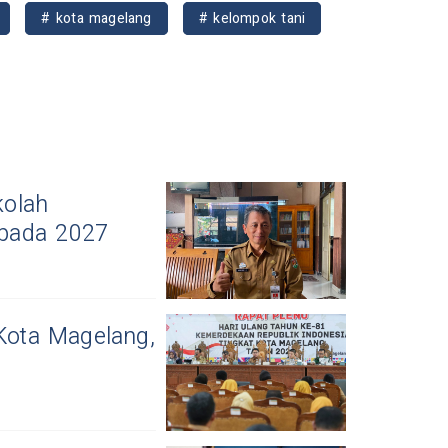
# kota magelang
# kelompok tani
kolah
 pada 2027
Kota Magelang,