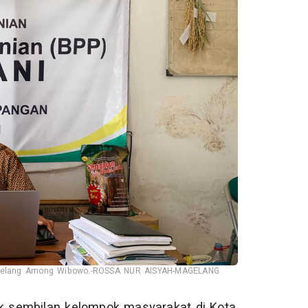
 Magelang Among Wibowo.-ROSSA NUR AISYAH-MAGELANG
 sembilan kelompok masyarakat di Kota