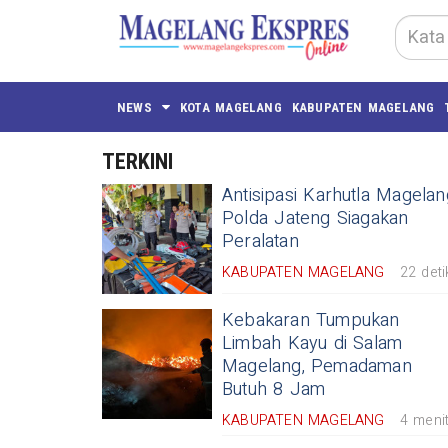
NEWS
KOTA MAGELANG
KABUPATEN MAGELANG
TERKINI
Antisipasi Karhutla Magelan
Polda Jateng Siagakan
Peralatan
KABUPATEN MAGELANG
22 deti
Kebakaran Tumpukan
Limbah Kayu di Salam
Magelang, Pemadaman
Butuh 8 Jam
KABUPATEN MAGELANG
4 meni