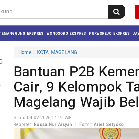
TEMANGGUNG EKSPRES
WONOSOBO EKSPRES
PURWOREJO EKSPRES
JA
Home
KOTA MAGELANG
g,
Bantuan P2B Kemen
Cair, 9 Kelompok T
k
Magelang Wajib Bel
Sabtu 04-07-2026,14:19 WIB
Reporter:
Rossa Nur Aisyah
|
Editor:
Arief Setyoko
t