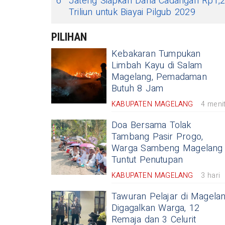
6
Jateng Siapkan Dana Cadangan Rp1,
Triliun untuk Biayai Pilgub 2029
PILIHAN
Kebakaran Tumpukan
Limbah Kayu di Salam
Magelang, Pemadaman
Butuh 8 Jam
KABUPATEN MAGELANG
4 meni
Doa Bersama Tolak
Tambang Pasir Progo,
Warga Sambeng Magelang
Tuntut Penutupan
KABUPATEN MAGELANG
3 hari
Tawuran Pelajar di Magela
Digagalkan Warga, 12
Remaja dan 3 Celurit