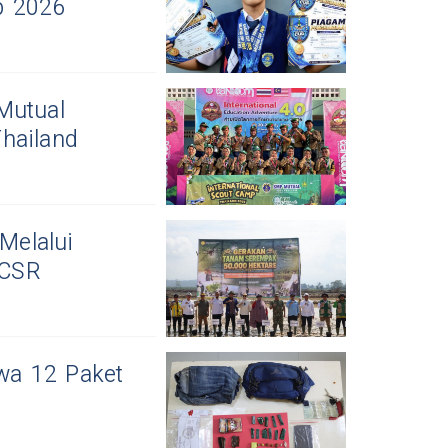
p 2026
Mutual
hailand
Melalui
 CSR
awa 12 Paket