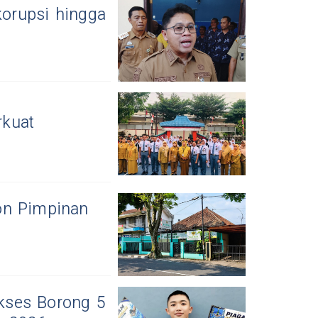
orupsi hingga
N
rkuat
on Pimpinan
kses Borong 5