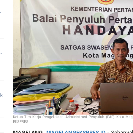
.
-
uk
Ketua Tim Kerja Pengelolaan Administrasi Penyuluh (PAP) Kota
EKSPRES
MAGELANG,
MAGELANGEKSPRES.ID
- Sebanyak