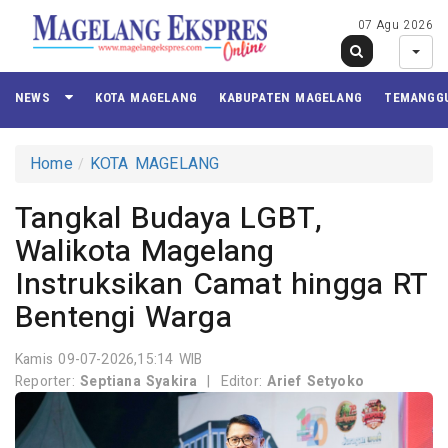
07 Agu 2026
NEWS
KOTA MAGELANG
KABUPATEN MAGELANG
TEMANGG
Home
KOTA MAGELANG
Tangkal Budaya LGBT,
Walikota Magelang
Instruksikan Camat hingga RT
Bentengi Warga
Kamis 09-07-2026,15:14 WIB
Reporter:
Septiana Syakira
|
Editor:
Arief Setyoko