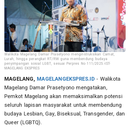
Walikota Magelang Damar Prasetyono menginstruksikan Camat,
Lurah, hingga perangkat RT/RW guna membendung budaya
penyimpangan sosial LGBT, sesuai Perpres No 111/2025.-IST-
MAGELANG EKSPRES
MAGELANG,
MAGELANGEKSPRES.ID
- Walikota
Magelang Damar Prasetyono mengatakan,
Pemkot Magelang akan memaksimalkan potensi
seluruh lapisan masyarakat untuk membendung
budaya Lesbian, Gay, Biseksual, Transgender, dan
Queer (LGBTQ).