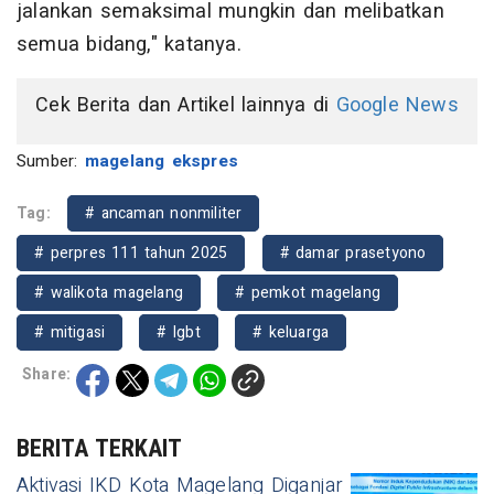
jalankan semaksimal mungkin dan melibatkan
semua bidang," katanya.
Cek Berita dan Artikel lainnya di
Google News
Sumber:
magelang ekspres
Tag:
# ancaman nonmiliter
# perpres 111 tahun 2025
# damar prasetyono
# walikota magelang
# pemkot magelang
# mitigasi
# lgbt
# keluarga
Share:
BERITA TERKAIT
Aktivasi IKD Kota Magelang Diganjar