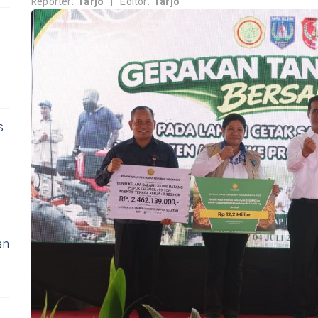
Reporter:
Tarjo
|
Editor:
Tarjo
s
a
an