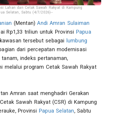
asi Lahan dan Cetak Sawah Rakyat di Kampung
a Selatan, Sabtu (4/7/2026)--
anian
(Mentan)
Andi Amran Sulaiman
ai Rp1,33 triliun untuk Provinsi
Papua
 kawasan tersebut sebagai
lumbung
bagian dari percepatan modernisasi
s tanam, indeks pertanaman,
ani melalui program Cetak Sawah Rakyat
ntan Amran saat menghadiri Gerakan
n Cetak Sawah Rakyat (CSR) di Kampung
rauke, Provinsi
Papua Selatan
, Sabtu