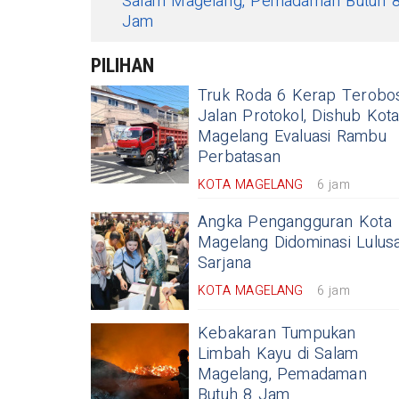
Salam Magelang, Pemadaman Butuh 
Jam
PILIHAN
Truk Roda 6 Kerap Terobo
Jalan Protokol, Dishub Kot
Magelang Evaluasi Rambu
Perbatasan
KOTA MAGELANG
6 jam
Angka Pengangguran Kota
Magelang Didominasi Lulus
Sarjana
KOTA MAGELANG
6 jam
Kebakaran Tumpukan
Limbah Kayu di Salam
Magelang, Pemadaman
Butuh 8 Jam