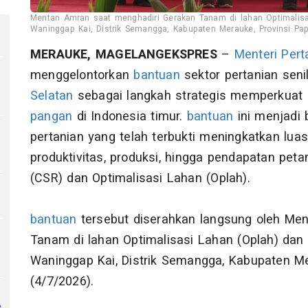
Mentan Amran saat menghadiri Gerakan Tanam di lahan Optimalis
2
Waninggap Kai, Distrik Semangga, Kabupaten Merauke, Provinsi Papu
MERAUKE, MAGELANGEKSPRES
–
Menteri Pert
menggelontorkan
bantuan
sektor pertanian senil
Selatan
sebagai langkah strategis memperkuat
pangan
di Indonesia timur.
bantuan
ini menjadi 
pertanian yang telah terbukti meningkatkan lua
produktivitas, produksi, hingga pendapatan pet
(CSR) dan Optimalisasi Lahan (Oplah).
bantuan
tersebut diserahkan langsung oleh Me
Tanam di lahan Optimalisasi Lahan (Oplah) da
Waninggap Kai, Distrik Semangga, Kabupaten Me
(4/7/2026).