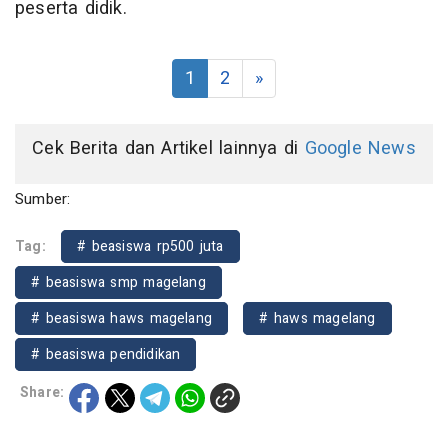
peserta didik.
1
2
»
Cek Berita dan Artikel lainnya di
Google News
Sumber:
Tag:
# beasiswa rp500 juta
# beasiswa smp magelang
# beasiswa haws magelang
# haws magelang
# beasiswa pendidikan
Share: